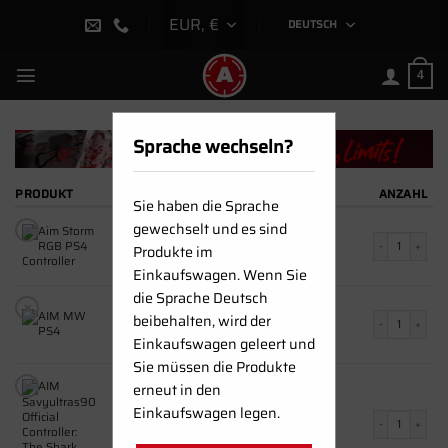
Zum
EUR, €
DEUTSCH
Inhalt
springen
4
Sprache wechseln?
PRODUKT
ANZAHL
Sie haben die Sprache
×
gewechselt und es sind
AIM Storm LED PS4
AIM Storm LE
Produkte im
139.00
€
1 x
Einkaufswagen. Wenn Sie
die Sprache Deutsch
×
AIM MW PS4
AIM MW PS4 
beibehalten, wird der
129.00
€
1 x
Einkaufswagen geleert und
Sie müssen die Produkte
×
erneut in den
AIM Savyultras90 Official Controller: The
Einkaufswagen legen.
Shark PS4
AIM Savyultras
185.00
€
1 x