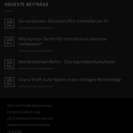
NEUESTE BEITRÄGE
So verwenden Sie einen PS5-Controller am PC
08
Sep.
für
Kommentare deaktiviert
So
verwenden
Wie können Sie Ihr KD-Verhältnis in Warzone
08
Sie
verbessern?
Sep.
einen
für
Kommentare deaktiviert
PS5-
Wie
Controller
können
Mortal Kombat-Reihe – Das legendäre Kampfspiel
am
05
Sie
PC
Sep.
für
Kommentare deaktiviert
Ihr
Mortal
KD-
Kombat-
Grand Theft Auto-Spiele in der richtigen Reihenfolge
Verhältnis
05
Reihe
in
Sep.
für
Kommentare deaktiviert
–
Warzone
Grand
Das
verbessern?
Theft
legendäre
Auto-
Kampfspiel
Spiele
GESCHÄFTSBEDINGUNGEN
in
COOKIES RICHTLINE
der
DATENSCHUTZERKLÄRUNG
richtigen
Reihenfolge
GARANTIEBEDINGUNGEN
LEXIKON