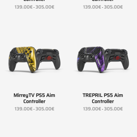
Fascia
Fascia
139.00
€
305.00
€
139.00
€
305.00
€
-
-
di
di
prezzo:
prezzo:
da
da
139.00€
139.00€
a
a
305.00€
305.00
MirreyTV PS5 Aim
TREPRIL PS5 Aim
Controller
Controller
Fascia
Fascia
139.00
€
305.00
€
139.00
€
305.00
€
-
-
di
di
prezzo:
prezzo:
da
da
139.00€
139.00€
a
a
305.00€
305.00