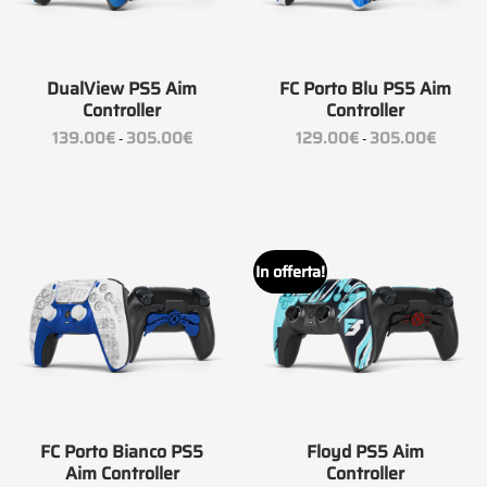
DualView PS5 Aim
FC Porto Blu PS5 Aim
Controller
Controller
Fascia
Fascia
139.00
€
305.00
€
129.00
€
305.00
€
-
-
di
di
prezzo:
prezzo:
da
da
139.00€
129.00€
a
a
305.00€
305.00
In offerta!
FC Porto Bianco PS5
Floyd PS5 Aim
Aim Controller
Controller