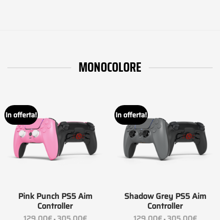
MONOCOLORE
In offerta!
In offerta!
Pink Punch PS5 Aim
Shadow Grey PS5 Aim
Controller
Controller
Fascia
Fascia
129.00
€
305.00
€
129.00
€
305.00
€
-
-