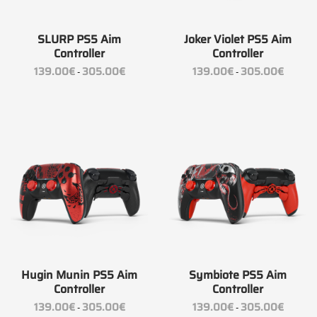
SLURP PS5 Aim
Joker Violet PS5 Aim
Controller
Controller
Fascia
Fascia
139.00
€
305.00
€
139.00
€
305.00
€
-
-
di
di
prezzo:
prezzo:
da
da
139.00€
139.00€
a
a
305.00€
305.00
Hugin Munin PS5 Aim
Symbiote PS5 Aim
Controller
Controller
Fascia
Fascia
139.00
€
305.00
€
139.00
€
305.00
€
-
-
di
di