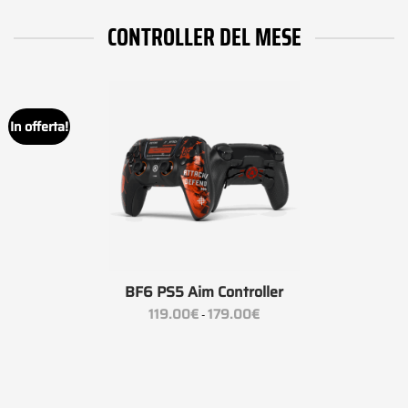
CONTROLLER DEL MESE
In offerta!
BF6 PS5 Aim Controller
Fascia
119.00
€
179.00
€
-
di
prezzo:
da
119.00€
a
179.00€