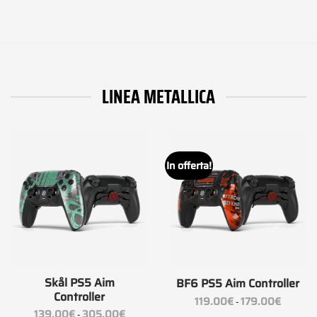
LINEA METALLICA
In offerta!
Skål PS5 Aim
BF6 PS5 Aim Controller
Controller
Fascia
119.00
€
179.00
€
-
di
Fascia
139.00
€
305.00
€
prezzo:
-