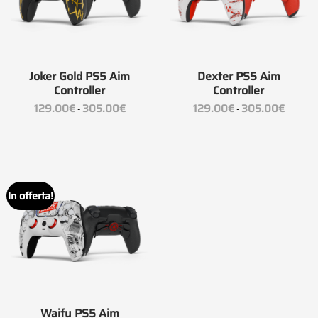
Joker Gold PS5 Aim
Dexter PS5 Aim
Controller
Controller
Fascia
Fascia
129.00
€
305.00
€
129.00
€
305.00
€
-
-
di
di
prezzo:
prezzo:
da
da
129.00€
129.00€
a
a
305.00€
305.00
In offerta!
Waifu PS5 Aim