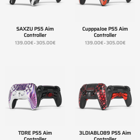
SAXZU PS5 Aim
CupppaJoe PS5 Aim
Controller
Controller
Fascia
Fascia
139.00
€
305.00
€
139.00
€
305.00
€
-
-
di
di
prezzo:
prezzo:
da
da
139.00€
139.00€
a
a
305.00€
305.00
TDRE PS5 Aim
3LDIABLO89 PS5 Aim
Controller
Controller