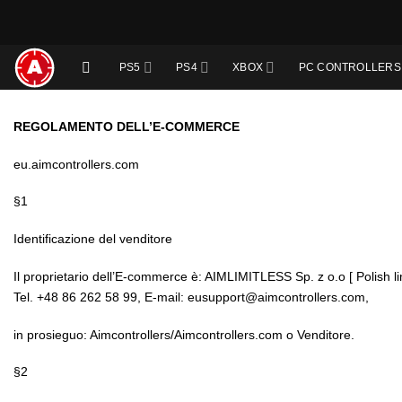
Salta
ai
contenuti
PS5
PS4
XBOX
PC CONTROLLERS
REGOLAMENTO DELL’E-COMMERCE
eu.aimcontrollers.com
§1
Identificazione del venditore
Il proprietario dell’E-commerce è: AIMLIMITLESS Sp. z o.o [ Polish 
Tel. +48 86 262 58 99, E-mail: eusupport@aimcontrollers.com,
in prosieguo: Aimcontrollers/Aimcontrollers.com o Venditore.
§2