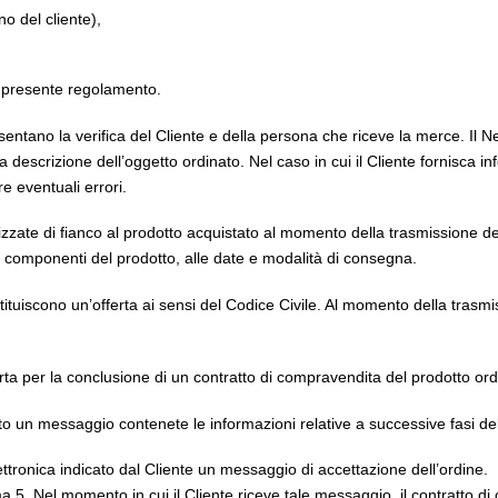
no del cliente),
el presente regolamento.
consentano la verifica del Cliente e della persona che riceve la merce. Il 
 descrizione dell’oggetto ordinato. Nel caso in cui il Cliente fornisca 
re eventuali errori.
zate di fianco al prodotto acquistato al momento della trasmissione dell
dei componenti del prodotto, alle date e modalità di consegna.
uiscono un’offerta ai sensi del Codice Civile. Al momento della trasmissi
erta per la conclusione di un contratto di compravendita del prodotto ord
ato un messaggio contenete le informazioni relative a successive fasi del
 elettronica indicato dal Cliente un messaggio di accettazione dell’ordine.
ma 5. Nel momento in cui il Cliente riceve tale messaggio, il contratto 