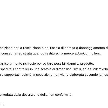
pedizione per la restituzione e del rischio di perdita o danneggiamento 
 di consegna registrata quando restituisci la merce a AimControllers.
particolarmente richiesto per evitare possibili danni al prodotto.
 rispedire il controller in una scatola di dimensioni simili, ad es. 20cm
ere supportati, poiché la spedizione non viene elaborata secondo la nost
orredata dalla descrizione della non conformità.
nto.