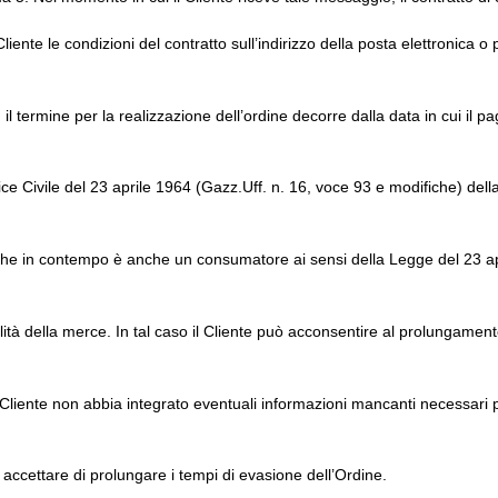
iente le condizioni del contratto sull’indirizzo della posta elettronica o p
 il termine per la realizzazione dell’ordine decorre dalla data in cui il
dice Civile del 23 aprile 1964 (Gazz.Uff. n. 16, voce 93 e modifiche) de
e che in contempo è anche un consumatore ai sensi della Legge del 23 ap
lità della merce. In tal caso il Cliente può acconsentire al prolungamen
i il Cliente non abbia integrato eventuali informazioni mancanti necessari
di accettare di prolungare i tempi di evasione dell’Ordine.