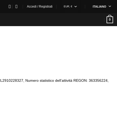
Accedi / Registrati
EUR, €
ITALIANO
0
a: PL2910228327, Numero statistico dell’attività REGON: 363356224,