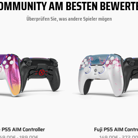
OMMUNITY AM BESTEN BEWERT
Überprüfen Sie, was andere Spieler mögen
+
e PS5 AIM Controller
Fuji PS5 AIM Contro
Preisspanne:
49.00
€
189.00
€
149.00
€
272.0
–
–