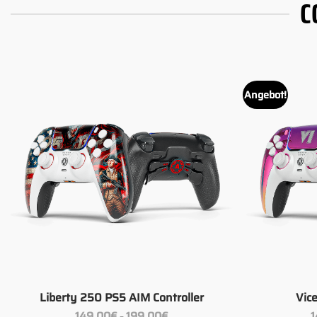
C
Angebot!
+
+
Liberty 250 PS5 AIM Controller
Vic
Preisspanne:
149.00
€
199.00
€
1
–