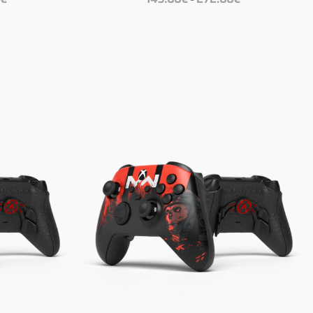
149.00€
149.00€
bis
bis
272.00€
272.00€