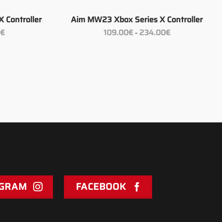
+
X Controller
Aim MW23 Xbox Series X Controller
Preisspanne:
Preisspanne:
0
€
109.00
€
234.00
€
–
109.00€
109.00€
bis
bis
234.00€
234.00€
AGRAM
FACEBOOK