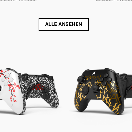
149.00€
bis
189.00€
ALLE ANSEHEN