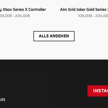
+
y Xbox Series X Controller
Aim Grid Joker Gold Series 
Preisspanne:
09.00
€
234.00
€
109.00
€
234.0
–
–
109.00€
bis
234.00€
ALLE ANSEHEN
INST
ITE