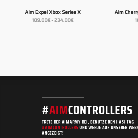
+
+
Aim Expel Xbox Series X
Aim Cherr
Preisspanne:
109.00
€
234.00
€
1
–
109.00€
bis
234.00€
#
AIM
CONTROLLERS
TRETE DER AIMARMY BEI, BENUTZE DEN HASHTAG
#AIMCONTROLLERS
UND WERDE AUF UNSERER WEBS
ANGEZEIGT!