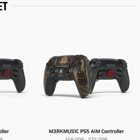
ET
+
ller
M3RKMUS1C PS5 AIM Controller
Preisspanne:
Preisspanne:
0
€
149.00
€
272.00
€
–