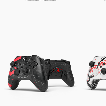
149.00€
bis
199.00€